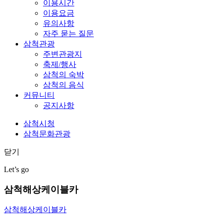
이용시간
이용요금
유의사항
자주 묻는 질문
삼척관광
주변관광지
축제/행사
삼척의 숙박
삼척의 음식
커뮤니티
공지사항
삼척시청
삼척문화관광
닫기
Let’s go
삼척해상케이블카
삼척해상케이블카