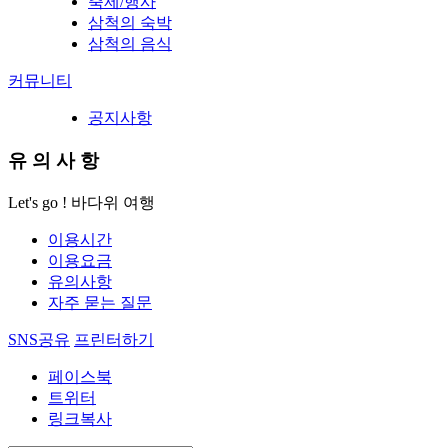
축제/행사
삼척의 숙박
삼척의 음식
커뮤니티
공지사항
유
의
사
항
Let's go ! 바다위 여행
이용시간
이용요금
유의사항
자주 묻는 질문
SNS공유
프린터하기
페이스북
트위터
링크복사