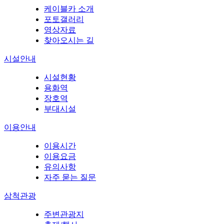
케이블카 소개
포토갤러리
영상자료
찾아오시는 길
시설안내
시설현황
용화역
장호역
부대시설
이용안내
이용시간
이용요금
유의사항
자주 묻는 질문
삼척관광
주변관광지