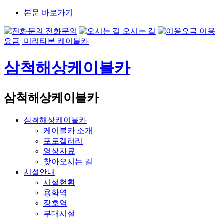
본문 바로가기
전화문의
오시는 길
이용
요금
미리타본 케이블카
삼척해상케이블카
삼척해상케이블카
삼척해상케이블카
케이블카 소개
포토갤러리
영상자료
찾아오시는 길
시설안내
시설현황
용화역
장호역
부대시설