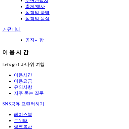
주변관광지
축제/행사
삼척의 숙박
삼척의 음식
커뮤니티
공지사항
이
용
시
간
Let's go ! 바다위 여행
이용시간
이용요금
유의사항
자주 묻는 질문
SNS공유
프린터하기
페이스북
트위터
링크복사