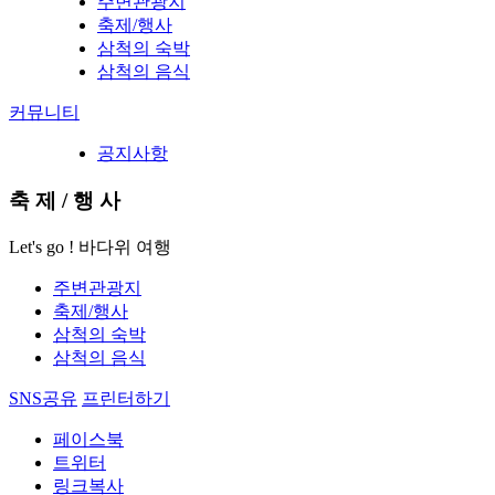
주변관광지
축제/행사
삼척의 숙박
삼척의 음식
커뮤니티
공지사항
축
제
/
행
사
Let's go ! 바다위 여행
주변관광지
축제/행사
삼척의 숙박
삼척의 음식
SNS공유
프린터하기
페이스북
트위터
링크복사