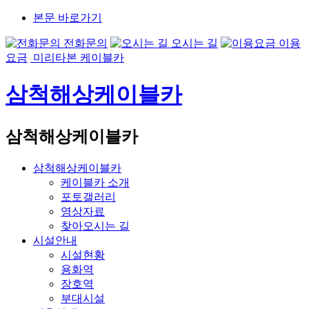
본문 바로가기
전화문의
오시는 길
이용
요금
미리타본 케이블카
삼척해상케이블카
삼척해상케이블카
삼척해상케이블카
케이블카 소개
포토갤러리
영상자료
찾아오시는 길
시설안내
시설현황
용화역
장호역
부대시설