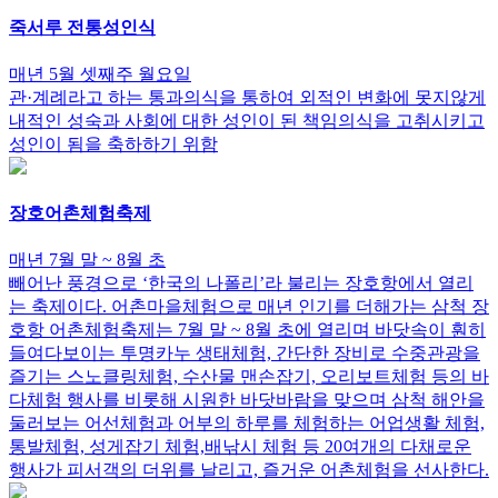
죽서루 전통성인식
매년 5월 셋째주 월요일
관·계례라고 하는 통과의식을 통하여 외적인 변화에 못지않게
내적인 성숙과 사회에 대한 성인이 된 책임의식을 고취시키고
성인이 됨을 축하하기 위함
장호어촌체험축제
매년 7월 말 ~ 8월 초
빼어난 풍경으로 ‘한국의 나폴리’라 불리는 장호항에서 열리
는 축제이다. 어촌마을체험으로 매년 인기를 더해가는 삼척 장
호항 어촌체험축제는 7월 말 ~ 8월 초에 열리며 바닷속이 훤히
들여다보이는 투명카누 생태체험, 간단한 장비로 수중관광을
즐기는 스노클링체험, 수산물 맨손잡기, 오리보트체험 등의 바
다체험 행사를 비롯해 시원한 바닷바람을 맞으며 삼척 해안을
둘러보는 어선체험과 어부의 하루를 체험하는 어업생활 체험,
통발체험, 성게잡기 체험,배낚시 체험 등 20여개의 다채로운
행사가 피서객의 더위를 날리고, 즐거운 어촌체험을 선사한다.